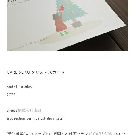
CARE:SOKU クリスマスカード
card / illustration
2022
client :
株式会社山忠
art direction, design, illustration : saten​​​​
"予防科学" をコンセプトに展開する靴下ブランド
CARE:SOKU
の, ク