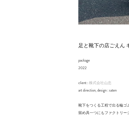
足と靴下の店ごえん 
package
2022
client :
株式会社山忠
art direction, design : saten
靴下をつくる工程で出る輪ゴムの
留め具一つにもファクトリー